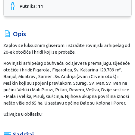
Putnika: 11
Opis
Zaplovite luksuznim gliserom i istražite rovinjski arhipelag od
20-ak otočića i hridi koji se proteže.
Rovinjski arhipelag obuhvaća, od sjevera prema jugu, sljedeće
otočiće i hridi: Figarola , Figarolica, Sv. Katarina 129.789 m²,
Banjol, Muntrav , Samer , Sv. Andrija (zvan i Crveni otok) i
Maškin koji su spojeni prevlakom, Sturag , Sv. Ivan, Sv. Ivan na
pučini, Veliki i Mali Piruzi, Pulari, Revera, Veštar, Dvije sestrice
- Mala i Velika, Pisulj, Guštinja. Njihova ukupna površina iznosi
nešto više od 65 ha. U sastavu općine Bale su Kolona i Porer.
Uživajte u obilasku!
Sadržaj