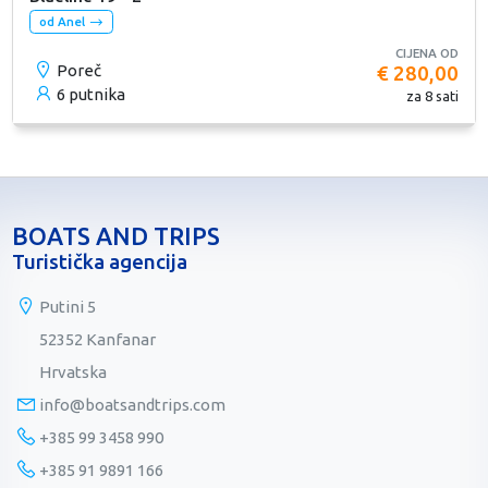
od Anel
CIJENA OD
Poreč
€ 280,00
6 putnika
za 8 sati
BOATS AND TRIPS
Turistička agencija
Putini 5
52352 Kanfanar
Hrvatska
info@boatsandtrips.com
+385 99 3458 990
+385 91 9891 166