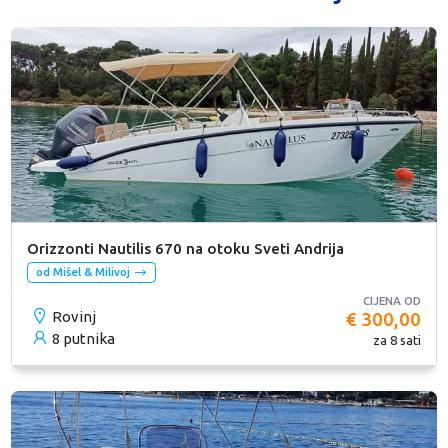
Orizzonti Nautilis 670 na otoku Sveti Andrija
od Mišel & Milivoj
CIJENA OD
Rovinj
€ 300,00
8 putnika
za 8 sati