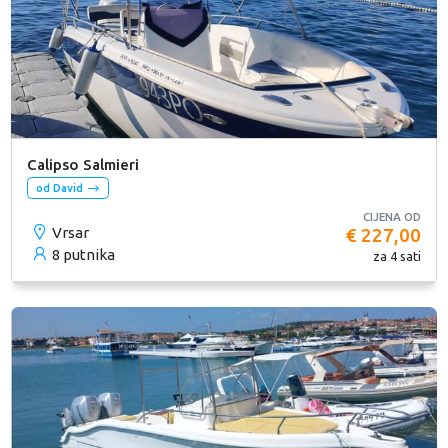
Calipso Salmieri
od David
CIJENA OD
Vrsar
€ 227,00
8 putnika
za 4 sati