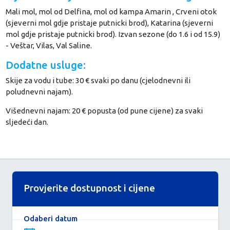
Mali mol, mol od Delfina, mol od kampa Amarin , Crveni otok
(sjeverni mol gdje pristaje putnicki brod), Katarina (sjeverni
mol gdje pristaje putnicki brod). Izvan sezone (do 1.6 i od 15.9)
- Veštar, Vilas, Val Saline.
Dodatne usluge:
Skije za vodu i tube: 30 € svaki po danu (cjelodnevni ili
poludnevni najam).
Višednevni najam: 20 € popusta (od pune cijene) za svaki
sljedeći dan.
Provjerite dostupnost i cijene
Odaberi datum