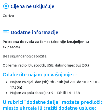
Cijena ne uključuje
Gorivo
Dodatne informacije
Potrebna dozvola za čamac (ako nije iznajmljen sa
skiperom).
Bez sigurnosnog depozita.
Oprema: radio, bluetooth, USB, dubinomjer, tuš (50l)
Odaberite najam po vašoj mjeri:
Najam za cijeli dan (9h): 9h - 18h (od 29.8 do 10.9. : 8:30-
17:30h)
Najam za pola dana (4h): 9 - 13h ili 14 - 18h
U rubrici "dodatne želje" možete predložiti
mjesto ukrcaja ili tražiti dodatne usluge: