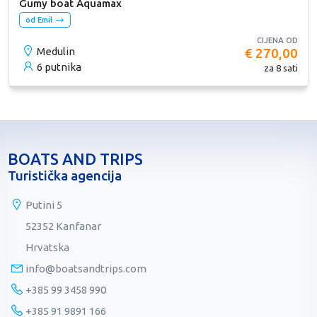
Gumy boat Aquamax
od Emil
CIJENA OD
Medulin
€ 270,00
6 putnika
za 8 sati
BOATS AND TRIPS
Turistička agencija
Putini 5
52352 Kanfanar
Hrvatska
info@boatsandtrips.com
+385 99 3458 990
+385 91 9891 166