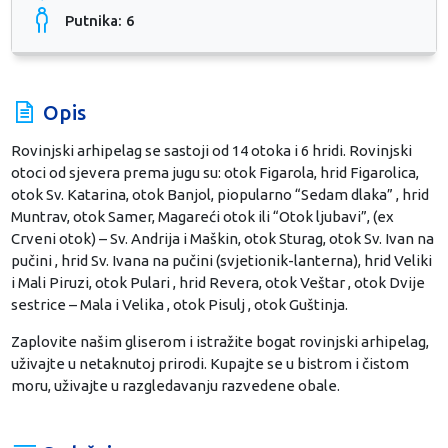
Putnika: 6
Opis
Rovinjski arhipelag se sastoji od 14 otoka i 6 hridi. Rovinjski
otoci od sjevera prema jugu su: otok Figarola, hrid Figarolica,
otok Sv. Katarina, otok Banjol, piopularno “Sedam dlaka” , hrid
Muntrav, otok Samer, Magareći otok ili “Otok ljubavi”, (ex
Crveni otok) – Sv. Andrija i Maškin, otok Sturag, otok Sv. Ivan na
pučini , hrid Sv. Ivana na pučini (svjetionik-lanterna), hrid Veliki
i Mali Piruzi, otok Pulari , hrid Revera, otok Veštar , otok Dvije
sestrice – Mala i Velika , otok Pisulj , otok Guštinja.
Zaplovite našim gliserom i istražite bogat rovinjski arhipelag,
uživajte u netaknutoj prirodi. Kupajte se u bistrom i čistom
moru, uživajte u razgledavanju razvedene obale.