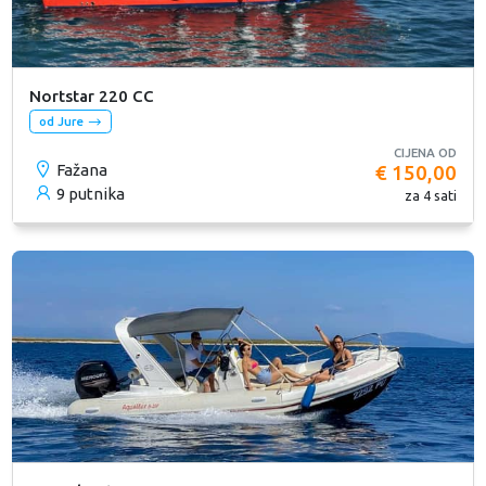
Nortstar 220 CC
od Jure
CIJENA OD
Fažana
€ 150,00
9 putnika
za 4 sati