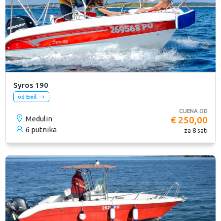
Syros 190
od Emil
CIJENA OD
Medulin
€ 250,00
6 putnika
za 8 sati