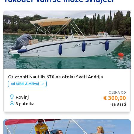
Orizzonti Nautilis 670 na otoku Sveti Andrija
od Mišel & Milivoj
CIJENA OD
Rovinj
€ 300,00
8 putnika
za 8 sati