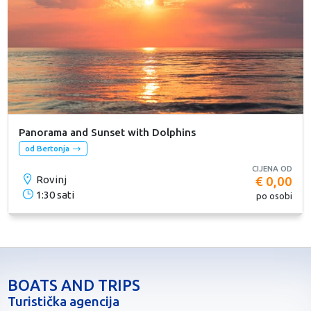
Panorama and Sunset with Dolphins
od Bertonja
CIJENA OD
Rovinj
€ 0,00
1:30 sati
po osobi
BOATS AND TRIPS
Turistička agencija