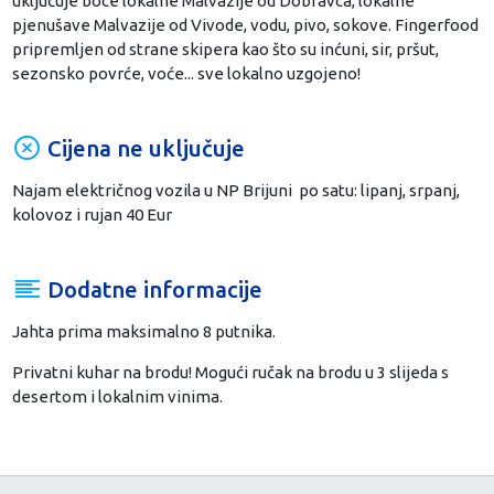
uključuje boce lokalne Malvazije od Dobravca, lokalne
pjenušave Malvazije od Vivode, vodu, pivo, sokove. Fingerfood
pripremljen od strane skipera kao što su inćuni, sir, pršut,
sezonsko povrće, voće... sve lokalno uzgojeno!
Cijena ne uključuje
Najam električnog vozila u NP Brijuni po satu: lipanj, srpanj,
kolovoz i rujan 40 Eur
Dodatne informacije
Jahta prima maksimalno 8 putnika.
Privatni kuhar na brodu! Mogući ručak na brodu u 3 slijeda s
desertom i lokalnim vinima.