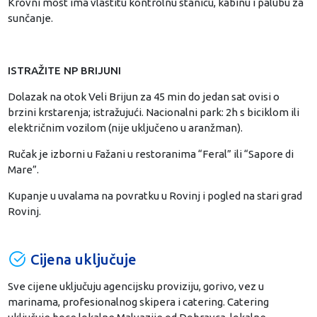
Krovni most ima vlastitu kontrolnu stanicu, kabinu i palubu za
sunčanje.
ISTRAŽITE NP BRIJUNI
Dolazak na otok Veli Brijun za 45 min do jedan sat ovisi o
brzini krstarenja; istražujući. Nacionalni park: 2h s biciklom ili
električnim vozilom (nije uključeno u aranžman).
Ručak je izborni u Fažani u restoranima “Feral” ili “Sapore di
Mare”.
Kupanje u uvalama na povratku u Rovinj i pogled na stari grad
Rovinj.
Cijena uključuje
Sve cijene uključuju agencijsku proviziju, gorivo, vez u
marinama, profesionalnog skipera i catering. Catering