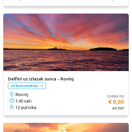
Delfini uz izlazak sunca - Rovinj
od Boatsandtrips
Rovinj
CIJENA OD
1:45 sati
€ 0,00
12 putnika
po turi