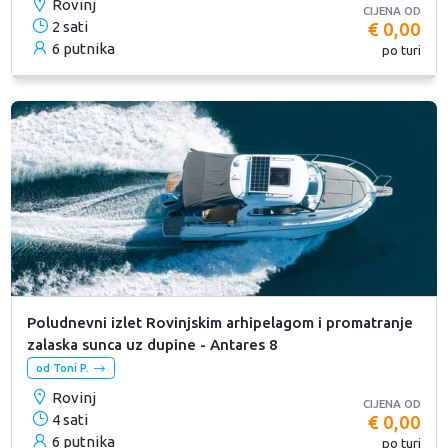
Rovinj
CIJENA OD
2 sati
€ 0,00
6 putnika
po turi
Poludnevni izlet Rovinjskim arhipelagom i promatranje
zalaska sunca uz dupine - Antares 8
od Toni P.
Rovinj
CIJENA OD
4 sati
€ 0,00
6 putnika
po turi